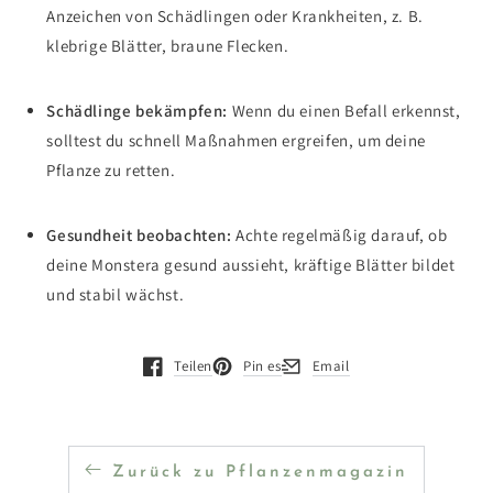
Anzeichen von Schädlingen oder Krankheiten, z. B.
klebrige Blätter, braune Flecken.
Schädlinge bekämpfen:
Wenn du einen Befall erkennst,
solltest du schnell Maßnahmen ergreifen, um deine
Pflanze zu retten.
Gesundheit beobachten:
Achte regelmäßig darauf, ob
deine Monstera gesund aussieht, kräftige Blätter bildet
und stabil wächst.
Teilen
Pin es
Email
Öffnet in einem neuen Fenster.
Öffnet in einem neuen Fenster.
Öffnet in einem neuen Fenste
Zurück zu Pflanzenmagazin