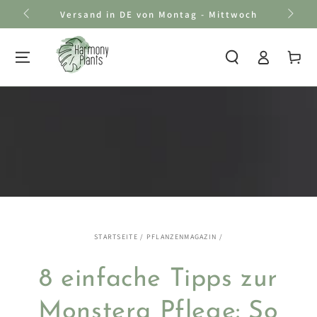
Zum Inhalt
Versand in DE von Montag - Mittwoch
springen
Einloggen
Warenkor
STARTSEITE
/
PFLANZENMAGAZIN
/
8 einfache Tipps zur
Monstera Pflege: So