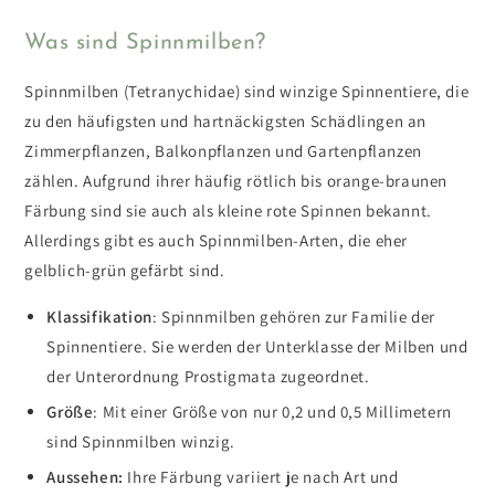
Was sind Spinnmilben?
Spinnmilben (Tetranychidae) sind winzige Spinnentiere, die
zu den häufigsten und hartnäckigsten Schädlingen an
Zimmerpflanzen, Balkonpflanzen und Gartenpflanzen
zählen.
Aufgrund ihrer häufig rötlich bis orange-braunen
Färbung sind sie auch als kleine rote Spinnen bekannt.
Allerdings gibt es auch Spinnmilben-Arten, die eher
gelblich-grün gefärbt sind.
Klassifikation
: Spinnmilben gehören zur Familie der
Spinnentiere. Sie werden der Unterklasse der Milben und
der Unterordnung Prostigmata zugeordnet.
Größe
: Mit einer Größe von nur 0,2 und 0,5 Millimetern
sind Spinnmilben winzig.
Aussehen:
Ihre Färbung variiert je nach Art und