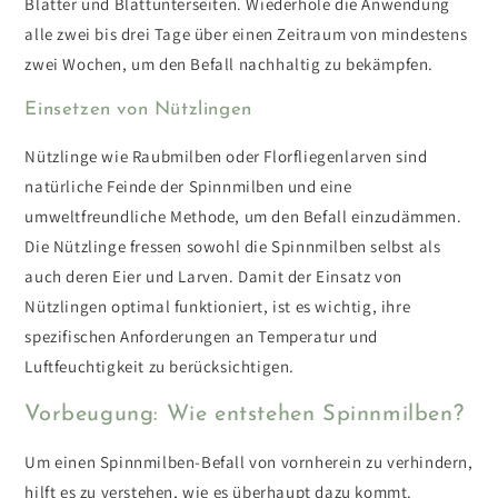
Blätter und Blattunterseiten. Wiederhole die Anwendung
alle zwei bis drei Tage über einen Zeitraum von mindestens
zwei Wochen, um den Befall nachhaltig zu bekämpfen.
Einsetzen von Nützlingen
Nützlinge wie Raubmilben oder Florfliegenlarven sind
natürliche Feinde der Spinnmilben und eine
umweltfreundliche Methode, um den Befall einzudämmen.
Die Nützlinge fressen sowohl die Spinnmilben selbst als
auch deren Eier und Larven. Damit der Einsatz von
Nützlingen optimal funktioniert, ist es wichtig, ihre
spezifischen Anforderungen an Temperatur und
Luftfeuchtigkeit zu berücksichtigen.
Vorbeugung: Wie entstehen Spinnmilben?
Um einen Spinnmilben-Befall von vornherein zu verhindern,
hilft es zu verstehen, wie es überhaupt dazu kommt.