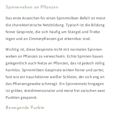
Spinneweben an Pflanzen
Das erste Anzeichen für einen Spinnmilben-Befall ist meist
die charakteristische Netz­bildung. Typisch ist die Bildung
feiner Gespinste, die
sich häufig um Stängel und Triebe
legen und an Zimmerpflanzen gut erkennbar sind.
Wichtig ist, diese Gespinste nicht mit normalen Spinnen­
weben an Pflanzen zu verwechseln. Echte Spinnen bauen
gelegentlich auch Netze an Pflanzen, das ist jedoch völlig
harmlos. Spinnmilben-Gespinste wirken feiner und zarter,
fast wie ein hauch­dünner weißer Schleier, der sich eng an
das Pflanzengewebe schmiegt. Ein Spinnen­netz hingegen
ist gröber, drei­dimensionaler und meist frei zwischen zwei
Punkten gespannt.
Bewegende Punkte