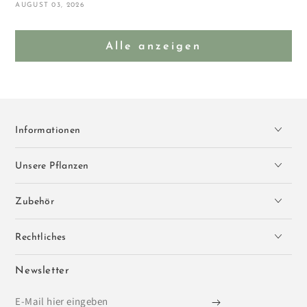
AUGUST 03, 2026
Alle anzeigen
Informationen
Unsere Pflanzen
Zubehör
Rechtliches
Newsletter
E-