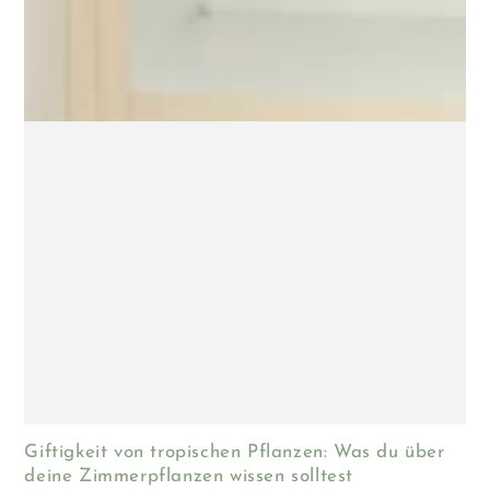
Giftigkeit von tropischen Pflanzen: Was du über
deine Zimmerpflanzen wissen solltest