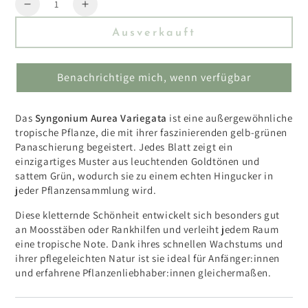
Menge
Reduzieren
Erhöhen
Sie
Sie
Ausverkauft
die
die
Menge
Menge
für
für
Benachrichtige mich, wenn verfügbar
Syngonium
Syngonium
Aurea
Aurea
Variegata
Variegata
Das
Syngonium Aurea Variegata
ist eine außergewöhnliche
tropische Pflanze, die mit ihrer faszinierenden gelb-grünen
Panaschierung begeistert. Jedes Blatt zeigt ein
einzigartiges Muster aus leuchtenden Goldtönen und
sattem Grün, wodurch sie zu einem echten Hingucker in
jeder Pflanzensammlung wird.
Diese kletternde Schönheit entwickelt sich besonders gut
an Moosstäben oder Rankhilfen und verleiht jedem Raum
eine tropische Note. Dank ihres schnellen Wachstums und
ihrer pflegeleichten Natur ist sie ideal für Anfänger:innen
und erfahrene Pflanzenliebhaber:innen gleichermaßen.