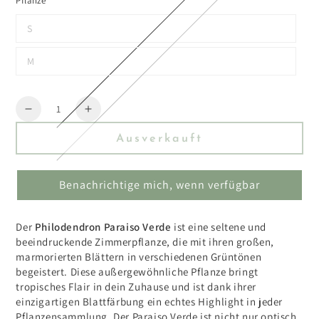
Pflanze
S
M
Menge
Reduzieren
Erhöhen
Sie
Sie
Ausverkauft
die
die
Menge
Menge
für
für
Benachrichtige mich, wenn verfügbar
Philodendron
Philodendron
Paraiso
Paraiso
Verde
Verde
Der
Philodendron Paraiso Verde
ist eine seltene und
beeindruckende Zimmerpflanze, die mit ihren großen,
marmorierten Blättern in verschiedenen Grüntönen
begeistert. Diese außergewöhnliche Pflanze bringt
tropisches Flair in dein Zuhause und ist dank ihrer
einzigartigen Blattfärbung ein echtes Highlight in jeder
Pflanzensammlung. Der Paraiso Verde ist nicht nur optisch