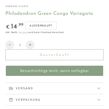
HARMONY PLANTS
Philodendron Green Congo Variegata
Regulärer
,99
14
AUSVERKAUFT
€
Preis
inkl. MwSt.
Versand
wird beim Checkout berechnet
Menge
Reduzieren
Erhöhen
Sie
Sie
Ausverkauft
die
die
Menge
Menge
für
für
Benachrichtige mich, wenn verfügbar
Philodendron
Philodendron
Green
Green
Congo
Congo
Variegata
Variegata
VERSAND
VERPACKUNG