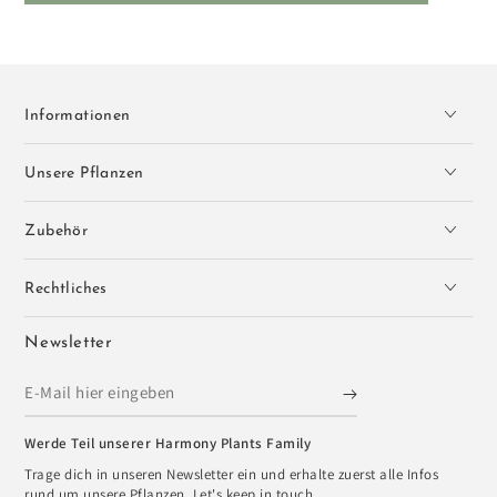
Informationen
Unsere Pflanzen
Zubehör
Rechtliches
Newsletter
E-
Mail
Werde Teil unserer Harmony Plants Family
hier
Trage dich in unseren Newsletter ein und erhalte zuerst alle Infos
eingeben
rund um unsere Pflanzen. Let's keep in touch.