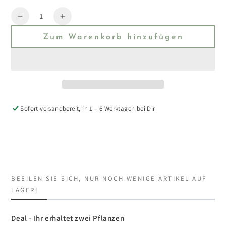
Menge
Reduzieren
Erhöhen
Sie
Sie
Zum Warenkorb hinzufügen
die
die
Menge
Menge
für
für
Monstera
Monstera
Thai
Thai
Constellation
Constellation
S-
S-
Sofort versandbereit, in 1 – 6 Werktagen bei Dir
M
M
Deal
Deal
(2
(2
Plants)
Plants)
BEEILEN SIE SICH, NUR NOCH WENIGE ARTIKEL AUF
LAGER!
Deal - Ihr erhaltet zwei Pflanzen