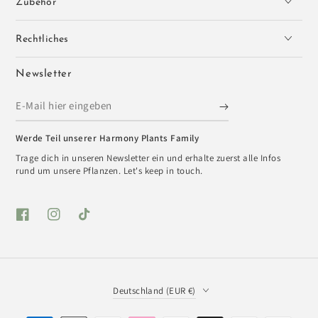
Zubehör
Rechtliches
Newsletter
E-
Mail
Werde Teil unserer Harmony Plants Family
hier
Trage dich in unseren Newsletter ein und erhalte zuerst alle Infos
eingeben
rund um unsere Pflanzen. Let's keep in touch.
Facebook
Instagram
TikTok
Land/Region
Deutschland (EUR €)