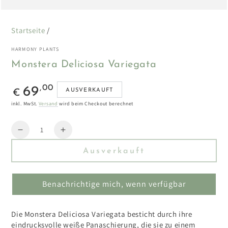
Startseite
/
HARMONY PLANTS
Monstera Deliciosa Variegata
Regulärer
,00
69
AUSVERKAUFT
€
Preis
inkl. MwSt.
Versand
wird beim Checkout berechnet
Menge
Reduzieren
Erhöhen
Sie
Sie
Ausverkauft
die
die
Menge
Menge
für
für
Benachrichtige mich, wenn verfügbar
Monstera
Monstera
Deliciosa
Deliciosa
Variegata
Variegata
Die Monstera Deliciosa Variegata besticht durch ihre
eindrucksvolle weiße Panaschierung, die sie zu einem