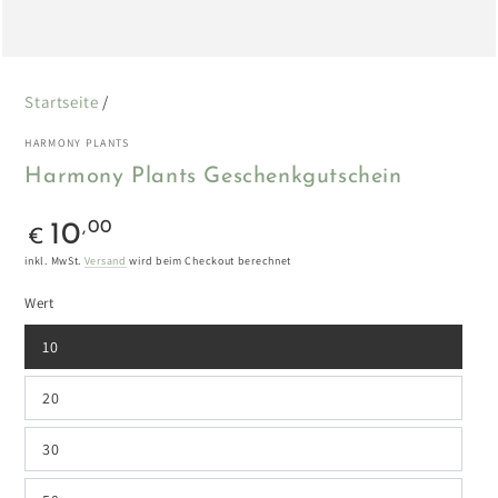
Startseite
/
HARMONY PLANTS
Harmony Plants Geschenkgutschein
Regulärer
,00
10
€
Preis
inkl. MwSt.
Versand
wird beim Checkout berechnet
Wert
10
20
30