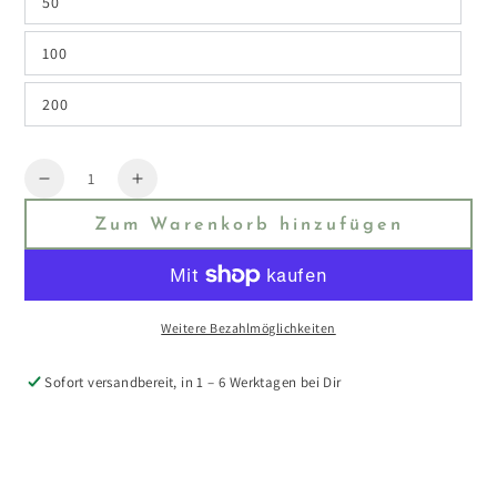
50
100
200
Menge
Reduzieren
Erhöhen
Sie
Sie
Zum Warenkorb hinzufügen
die
die
Menge
Menge
für
für
Harmony
Harmony
Plants
Plants
Weitere Bezahlmöglichkeiten
Geschenkgutschein
Geschenkgutschein
Sofort versandbereit, in 1 – 6 Werktagen bei Dir