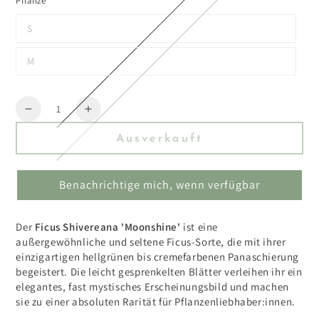
Pflanze
S
M
Menge
Reduzieren
Erhöhen
Sie
Sie
Ausverkauft
die
die
Menge
Menge
für
für
Benachrichtige mich, wenn verfügbar
Ficus
Ficus
Shivereana
Shivereana
Moonshine
Moonshine
Der
Ficus Shivereana 'Moonshine'
ist eine
außergewöhnliche und seltene Ficus-Sorte, die mit ihrer
einzigartigen hellgrünen bis cremefarbenen Panaschierung
begeistert. Die leicht gesprenkelten Blätter verleihen ihr ein
elegantes, fast mystisches Erscheinungsbild und machen
sie zu einer absoluten Rarität für Pflanzenliebhaber:innen.