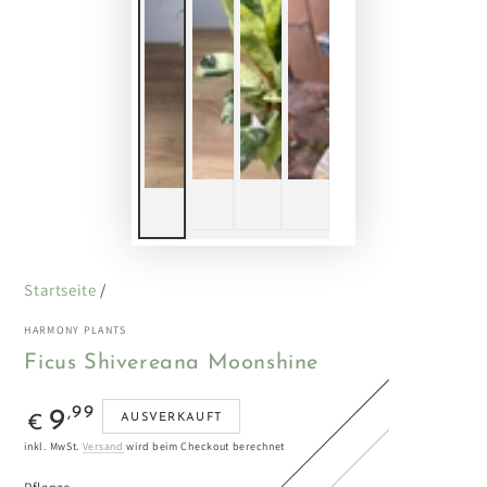
Startseite
/
HARMONY PLANTS
Ficus Shivereana Moonshine
Regulärer
,99
9
AUSVERKAUFT
€
Preis
inkl. MwSt.
Versand
wird beim Checkout berechnet