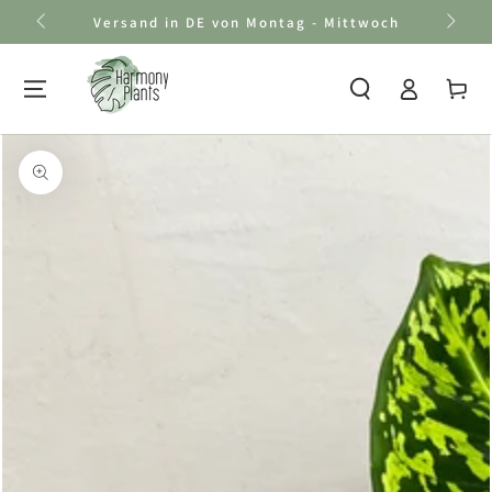
Zum Inhalt
Versand in DE von Montag - Mittwoch
springen
Einloggen
Warenkor
Zu den
Produktinformationen
springen