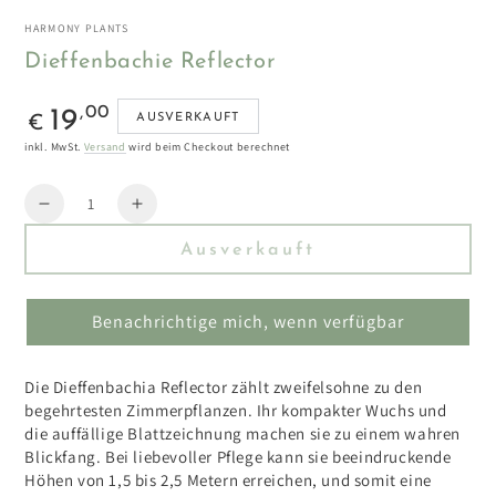
HARMONY PLANTS
Dieffenbachie Reflector
Regulärer
,00
19
AUSVERKAUFT
€
Preis
inkl. MwSt.
Versand
wird beim Checkout berechnet
Menge
Reduzieren
Erhöhen
Sie
Sie
Ausverkauft
die
die
Menge
Menge
für
für
Benachrichtige mich, wenn verfügbar
Dieffenbachie
Dieffenbachie
Reflector
Reflector
Die Dieffenbachia Reflector zählt zweifelsohne zu den
begehrtesten Zimmerpflanzen. Ihr kompakter Wuchs und
die auffällige Blattzeichnung machen sie zu einem wahren
Blickfang. Bei liebevoller Pflege kann sie beeindruckende
Höhen von 1,5 bis 2,5 Metern erreichen, und somit eine