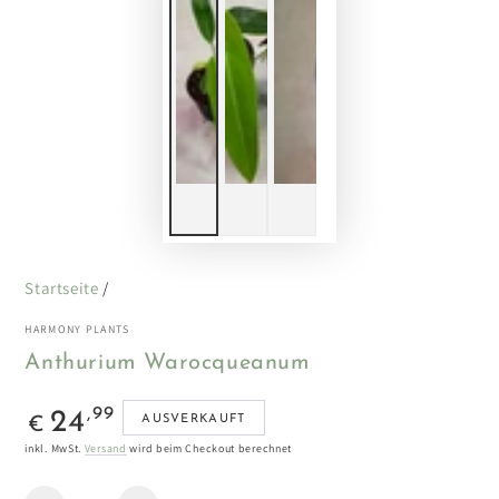
Startseite
/
HARMONY PLANTS
Anthurium Warocqueanum
Regulärer
,99
24
AUSVERKAUFT
€
Preis
inkl. MwSt.
Versand
wird beim Checkout berechnet