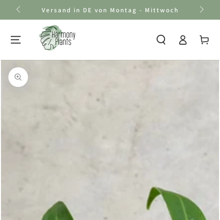
Zum Inhalt
Versand in DE von Montag - Mittwoch
springen
Einloggen
Warenkor
Zu den
Produktinformationen
springen