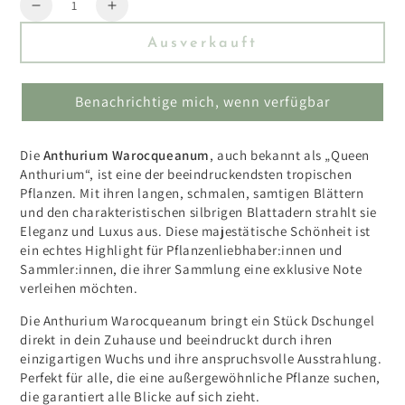
Menge
Reduzieren
Erhöhen
Sie
Sie
Ausverkauft
die
die
Menge
Menge
für
für
Benachrichtige mich, wenn verfügbar
Anthurium
Anthurium
Warocqueanum
Warocqueanum
Die
Anthurium Warocqueanum
, auch bekannt als „Queen
Anthurium“, ist eine der beeindruckendsten tropischen
Pflanzen. Mit ihren langen, schmalen, samtigen Blättern
und den charakteristischen silbrigen Blattadern strahlt sie
Eleganz und Luxus aus. Diese majestätische Schönheit ist
ein echtes Highlight für Pflanzenliebhaber:innen und
Sammler:innen, die ihrer Sammlung eine exklusive Note
verleihen möchten.
Die Anthurium Warocqueanum bringt ein Stück Dschungel
direkt in dein Zuhause und beeindruckt durch ihren
einzigartigen Wuchs und ihre anspruchsvolle Ausstrahlung.
Perfekt für alle, die eine außergewöhnliche Pflanze suchen,
die garantiert alle Blicke auf sich zieht.