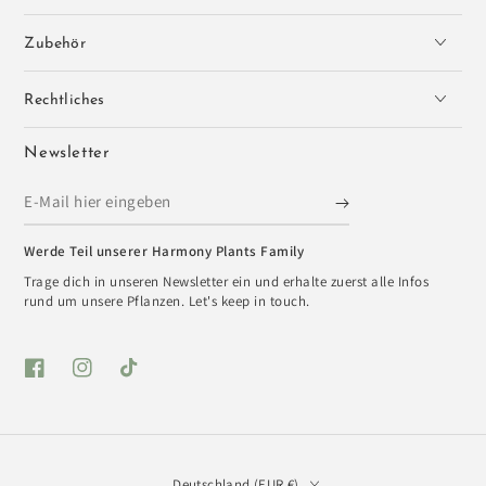
Zubehör
Rechtliches
Newsletter
E-
Mail
Werde Teil unserer Harmony Plants Family
hier
Trage dich in unseren Newsletter ein und erhalte zuerst alle Infos
eingeben
rund um unsere Pflanzen. Let's keep in touch.
Facebook
Instagram
TikTok
Land/Region
Deutschland (EUR €)