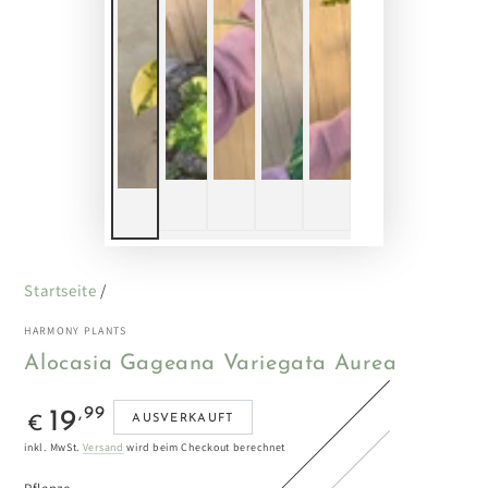
Startseite
/
HARMONY PLANTS
Alocasia Gageana Variegata Aurea
Regulärer
,99
19
AUSVERKAUFT
€
Preis
inkl. MwSt.
Versand
wird beim Checkout berechnet