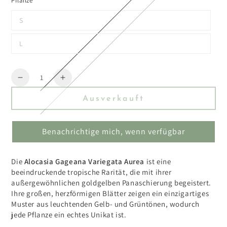
Pflanze
S
L
Menge
Reduzieren
Erhöhen
Sie
Sie
Ausverkauft
die
die
Menge
Menge
für
für
Benachrichtige mich, wenn verfügbar
Alocasia
Alocasia
Gageana
Gageana
Variegata
Variegata
Die
Alocasia Gageana Variegata Aurea
ist eine
Aurea
Aurea
beeindruckende tropische Rarität, die mit ihrer
außergewöhnlichen goldgelben Panaschierung begeistert.
Ihre großen, herzförmigen Blätter zeigen ein einzigartiges
Muster aus leuchtenden Gelb- und Grüntönen, wodurch
jede Pflanze ein echtes Unikat ist.