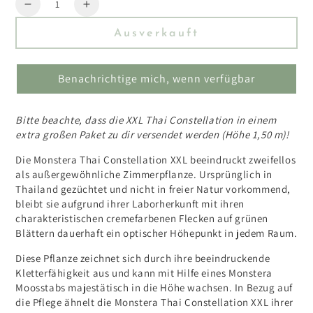
Menge
Reduzieren
Erhöhen
Sie
Sie
Ausverkauft
die
die
Menge
Menge
für
für
Benachrichtige mich, wenn verfügbar
Monstera
Monstera
Thai
Thai
Constellation
Constellation
Bitte beachte, dass die XXL Thai Constellation in einem
XXL
XXL
extra großen Paket zu dir versendet werden (Höhe 1,50 m)!
Die Monstera Thai Constellation XXL beeindruckt zweifellos
als außergewöhnliche Zimmerpflanze. Ursprünglich in
Thailand gezüchtet und nicht in freier Natur vorkommend,
bleibt sie aufgrund ihrer Laborherkunft mit ihren
charakteristischen cremefarbenen Flecken auf grünen
Blättern dauerhaft ein optischer Höhepunkt in jedem Raum.
Diese Pflanze zeichnet sich durch ihre beeindruckende
Kletterfähigkeit aus und kann mit Hilfe eines Monstera
Moosstabs majestätisch in die Höhe wachsen. In Bezug auf
die Pflege ähnelt die Monstera Thai Constellation XXL ihrer